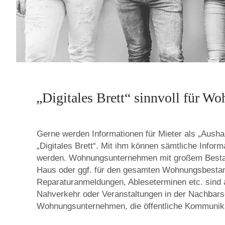
h
o
u
„Digitales Brett“ sinnvoll für W
Gerne werden Informationen für Mieter als „Aushan
s
„Digitales Brett“. Mit ihm können sämtliche Infor
werden. Wohnungsunternehmen mit großem Bestand 
Haus oder ggf. für den gesamten Wohnungsbestan
Reparaturanmeldungen, Ableseterminen etc. sind 
e
Nahverkehr oder Veranstaltungen in der Nachbars
Wohnungsunternehmen, die öffentliche Kommunika