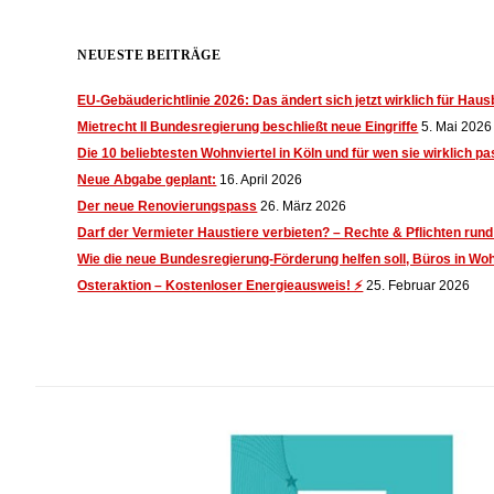
I
NEUESTE BEITRÄGE
EU-Gebäuderichtlinie 2026: Das ändert sich jetzt wirklich für Haus
m
Mietrecht II Bundesregierung beschließt neue Eingriffe
5. Mai 2026
Die 10 beliebtesten Wohnviertel in Köln und für wen sie wirklich p
Neue Abgabe geplant:
16. April 2026
m
Der neue Renovierungspass
26. März 2026
Darf der Vermieter Haustiere verbieten? – Rechte & Pflichten run
Wie die neue Bundesregierung-Förderung helfen soll, Büros in W
Osteraktion – Kostenloser Energieausweis! ⚡
25. Februar 2026
o
b