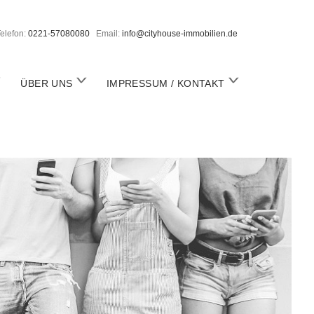
elefon:
0221-57080080
Email:
info@cityhouse-immobilien.de
o
o
ÜBER UNS
IMPRESSUM / KONTAKT
p
p
e
e
n
n
m
m
m
e
e
n
n
u
u