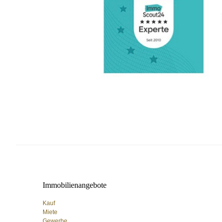
i
l
i
e
n
Immobilienangebote
Kauf
Miete
Gewerbe