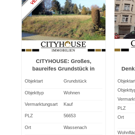
CITYHOUSE: Großes,
baureifes Grundstück in
Denk
traumhafter Lage, Nähe
Traum
Objektart
Grundstück
Objektar
Laacher See
De
Objektty
Objekttyp
Wohnen
Vermarkt
Vermarktungsart
Kauf
PLZ
PLZ
56653
Ort
Ort
Wassenach
Wohnflä