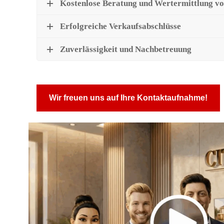
Kostenlose Beratung und Wertermittlung vo
i
Erfolgreiche Verkaufsabschlüsse
l
Zuverlässigkeit und Nachbetreuung
i
Wir freuen uns auf Ihre Kontaktaufnahme!
e
n