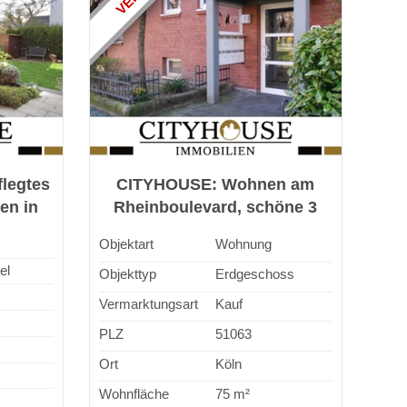
legtes
CITYHOUSE: Wohnen am
ten in
Rheinboulevard, schöne 3
ung,
Zimmer Wohnung mit
Objektart
Wohnung
ge!
Terrasse, Garten und TG
el
Stellplatz
Objekttyp
Erdgeschoss
Vermarktungsart
Kauf
PLZ
51063
Ort
Köln
Wohnfläche
75 m²