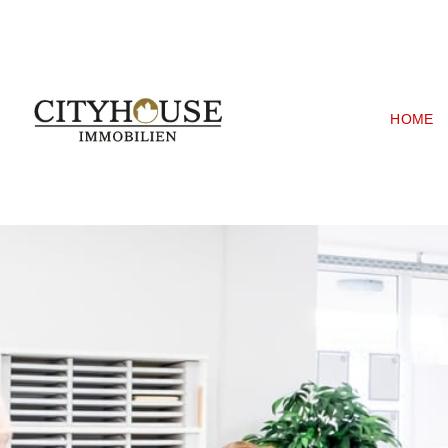
C
HOME
i
t
y