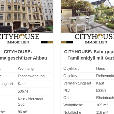
CITYHOUSE:
CITYHOUSE: Sehr gepf
malgeschützer Altbau
Familienidyll mit Gar
 mit kl. Balkon, hohen
Süd-West-Ausricht
t
Wohnung
Objektart
Haus
cken in Top Lage! -
Sauna, Einzelgara
Objekttyp
Reihenmitt
p
Etagenwohnung
Bezugsfrei!
Vermarktungsart
Kauf
ungsart
Kauf
PLZ
53359
50674
Ort
Rheinbach
Köln / Neustadt-
Süd
Wohnfläche
105 m²
che
86 m²
Nutzfläche
116 m²