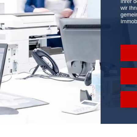
Ihrer 
wir Ih
gemein
Immobi