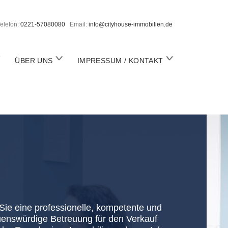
elefon:
0221-57080080
Email:
info@cityhouse-immobilien.de
o
o
ÜBER UNS
IMPRESSUM / KONTAKT
p
p
e
e
n
n
m
m
m
e
e
n
n
u
u
ie eine professionelle, kompetente und
uenswürdige Betreuung für den Verkauf