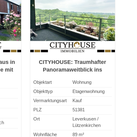
us in
CITYHOUSE: Traumhafter
e mit
Panoramaweitblick ins
kon,
Grüne! 3 Zimmerwohnung mit
Objektart
Wohnung
age
Einzelgarage - bezugsfrei!
Objekttyp
Etagenwohnung
Vermarktungsart
Kauf
PLZ
51381
Ort
Leverkusen /
ch
Lützenkirchen
Wohnfläche
89 m²