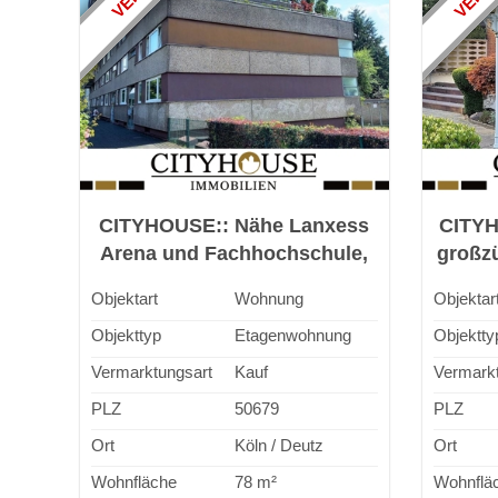
CITYHOUSE:: Nähe Lanxess
CITYH
Arena und Fachhochschule,
großz
gepflegte Wohnung mit
mit Ga
Objektart
Wohnung
Objektar
Balkonen, Aufzügen, Keller
Objekttyp
Etagenwohnung
Objektty
Vermarktungsart
Kauf
Vermarkt
PLZ
50679
PLZ
Ort
Köln / Deutz
Ort
Wohnfläche
78 m²
Wohnflä