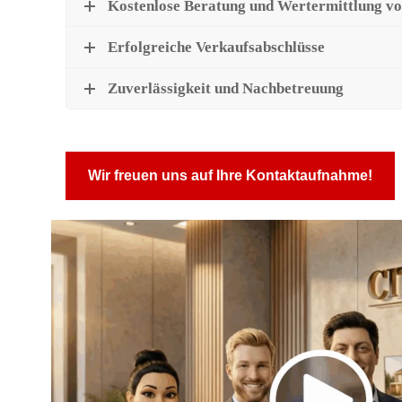
Kostenlose Beratung und Wertermittlung vo
i
Erfolgreiche Verkaufsabschlüsse
l
Zuverlässigkeit und Nachbetreuung
i
Wir freuen uns auf Ihre Kontaktaufnahme!
e
n