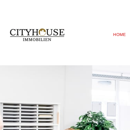
C
HOME
i
t
y