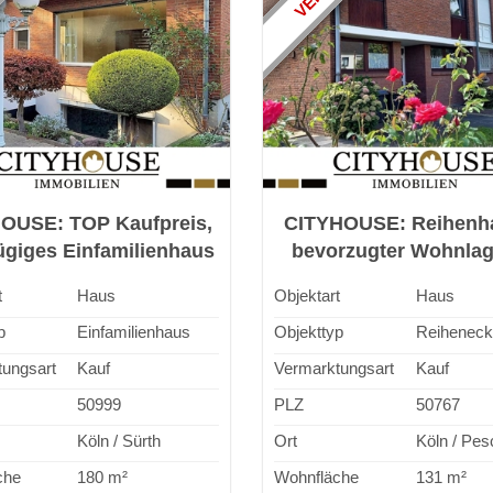
OUSE: TOP Kaufpreis,
CITYHOUSE: Reihenha
ügiges Einfamilienhaus
bevorzugter Wohnlag
rten in Südlage, Balkon
Sonnenterrasse, Bal
t
Haus
Objektart
Haus
und Hobbykeller
Garten, Keller, Gar
p
Einfamilienhaus
Objekttyp
Reiheneck
ungsart
Kauf
Vermarktungsart
Kauf
50999
PLZ
50767
Köln / Sürth
Ort
Köln / Pes
che
180 m²
Wohnfläche
131 m²