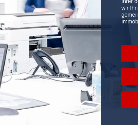
Ihrer 
wir Ih
gemein
Immobi