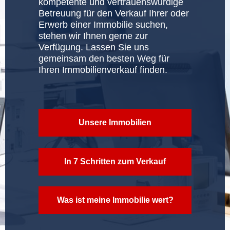
m
kompetente und vertrauenswürdige
p
s
n
n
Betreuung für den Verkauf Ihrer oder
e
e
IMPRESSUM
u
REFERENZEN
m
IMMOBILIENVERKAUF KÖLN
Erwerb einer Immobilie suchen,
ALLE IMMOBILIEN AUF EINEN BLICK
n
e
n
stehen wir Ihnen gerne zur
e
u
SO FINDEN SIE UNS
m
UNSERE KOOPERATION MIT DER BBBANK
Verfügung. Lassen Sie uns
VERMIETUNG
n
STADTTEILINFOS
I
gemeinsam den besten Weg für
e
u
Ihren Immobilienverkauf finden.
DATENSCHUTZ
KARRIERE
n
FINANZIERUNG
m
u
IMMOBILIENSUCHSERVICE
m
Unsere Immobilien
GUTER MAKLER IN KÖLN
o
FEHLER BEIM IMMOBILIENVERKAUF
b
In 7 Schritten zum Verkauf
VERTRIEB FÜR BAUTRÄGER
i
Was ist meine Immobilie wert?
l