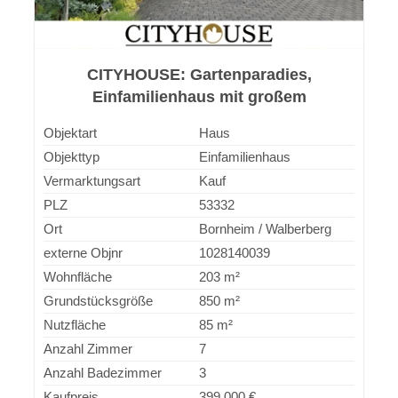
CITYHOUSE: Gartenparadies,
Einfamilienhaus mit großem
Grundstück, Stellplatz für PKW und
Objektart
Haus
Wohnmobil
Objekttyp
Einfamilienhaus
Vermarktungsart
Kauf
PLZ
53332
Ort
Bornheim / Walberberg
externe Objnr
1028140039
Wohnfläche
203 m²
Grundstücksgröße
850 m²
Nutzfläche
85 m²
Anzahl Zimmer
7
Anzahl Badezimmer
3
Kaufpreis
399.000 €