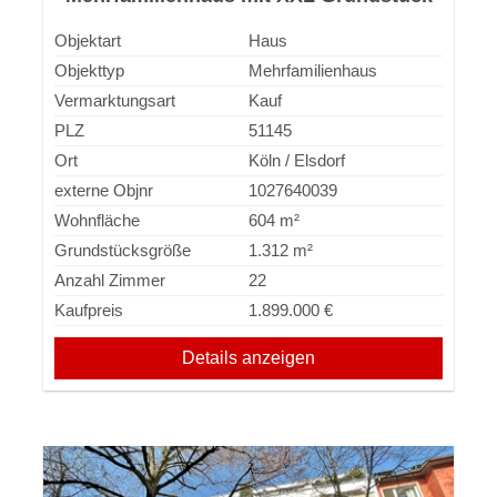
Balkonen, Garagen, Stellplätzen,
Objektart
Haus
Objekttyp
Mehrfamilienhaus
Vermarktungsart
Kauf
PLZ
51145
Ort
Köln / Elsdorf
externe Objnr
1027640039
Wohnfläche
604 m²
Grundstücksgröße
1.312 m²
Anzahl Zimmer
22
Kaufpreis
1.899.000 €
Details anzeigen