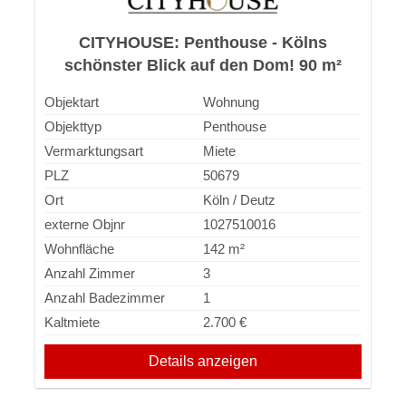
CITYHOUSE: Penthouse - Kölns
schönster Blick auf den Dom! 90 m²
Terrasse in Süd-West-Ausrichtung
Objektart
Wohnung
Objekttyp
Penthouse
Vermarktungsart
Miete
PLZ
50679
Ort
Köln / Deutz
externe Objnr
1027510016
Wohnfläche
142 m²
Anzahl Zimmer
3
Anzahl Badezimmer
1
Kaltmiete
2.700 €
Details anzeigen