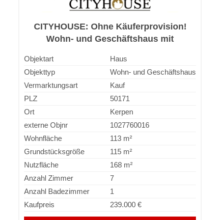
CITYHOUSE: Ohne Käuferprovision!
Wohn- und Geschäftshaus mit
Postfiliale, Western Union & Kiosk!
Objektart
Haus
Objekttyp
Wohn- und Geschäftshaus
Vermarktungsart
Kauf
PLZ
50171
Ort
Kerpen
externe Objnr
1027760016
Wohnfläche
113 m²
Grundstücksgröße
115 m²
Nutzfläche
168 m²
Anzahl Zimmer
7
Anzahl Badezimmer
1
Kaufpreis
239.000 €