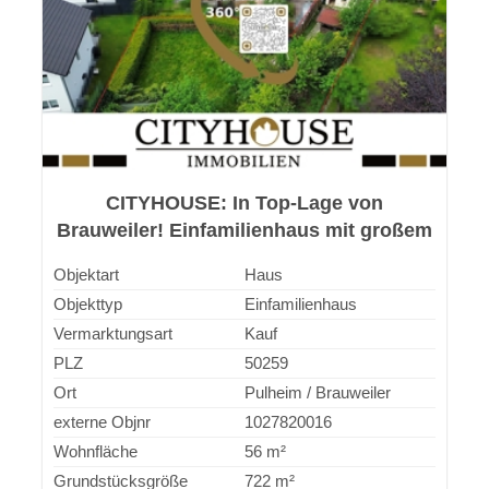
CITYHOUSE: In Top-Lage von
Brauweiler! Einfamilienhaus mit großem
Grundstück und viel Potenzial!
Objektart
Haus
Objekttyp
Einfamilienhaus
Vermarktungsart
Kauf
PLZ
50259
Ort
Pulheim / Brauweiler
externe Objnr
1027820016
Wohnfläche
56 m²
Grundstücksgröße
722 m²