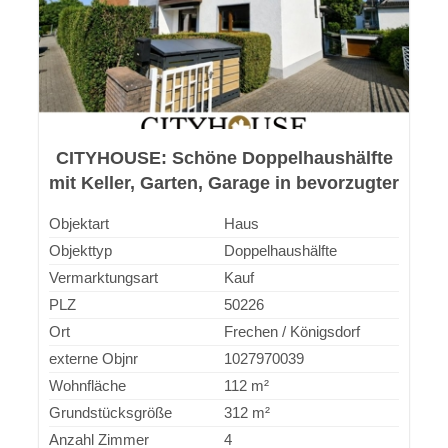
CITYHOUSE: Schöne Doppelhaushälfte
mit Keller, Garten, Garage in bevorzugter
Wohnlage
Objektart
Haus
Objekttyp
Doppelhaushälfte
Vermarktungsart
Kauf
PLZ
50226
Ort
Frechen / Königsdorf
externe Objnr
1027970039
Wohnfläche
112 m²
Grundstücksgröße
312 m²
Anzahl Zimmer
4