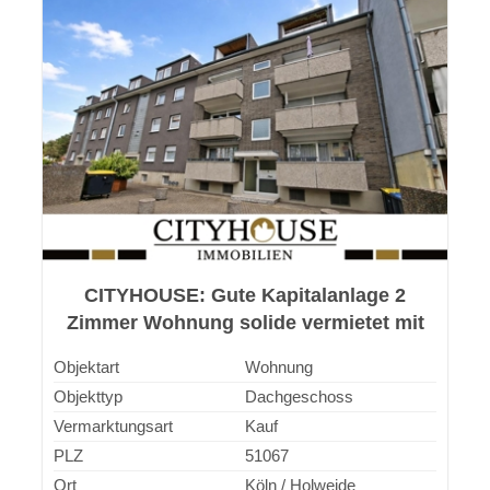
i
e
n
CITYHOUSE: Gute Kapitalanlage 2
Zimmer Wohnung solide vermietet mit
Balkon, Keller in zentraler Lage
Objektart
Wohnung
Objekttyp
Dachgeschoss
Vermarktungsart
Kauf
PLZ
51067
Ort
Köln / Holweide