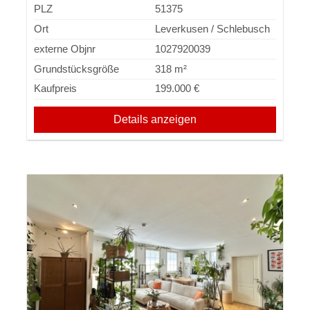
PLZ
51375
Ort
Leverkusen / Schlebusch
externe Objnr
1027920039
Grundstücksgröße
318 m²
Kaufpreis
199.000 €
Details anzeigen