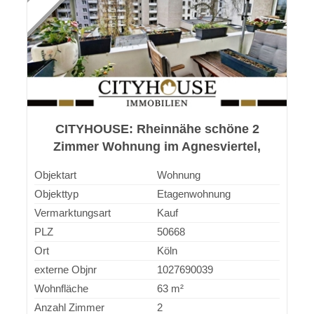
CITYHOUSE: Rheinnähe schöne 2
Zimmer Wohnung im Agnesviertel,
vermietet, mit Balkon, Aufzug, Keller
Objektart
Wohnung
Objekttyp
Etagenwohnung
Vermarktungsart
Kauf
PLZ
50668
Ort
Köln
externe Objnr
1027690039
Wohnfläche
63 m²
Anzahl Zimmer
2