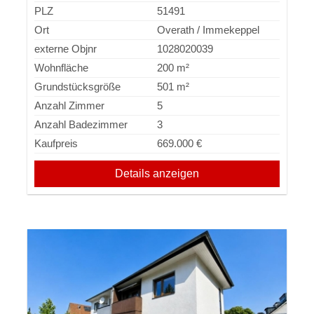
PLZ
51491
Ort
Overath / Immekeppel
externe Objnr
1028020039
Wohnfläche
200 m²
Grundstücksgröße
501 m²
Anzahl Zimmer
5
Anzahl Badezimmer
3
Kaufpreis
669.000 €
Details anzeigen