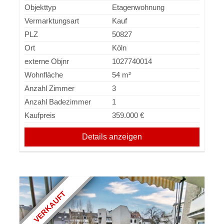
Objekttyp
Etagenwohnung
Vermarktungsart
Kauf
PLZ
50827
Ort
Köln
externe Objnr
1027740014
Wohnfläche
54 m²
Anzahl Zimmer
3
Anzahl Badezimmer
1
Kaufpreis
359.000 €
Details anzeigen
VERKAUFT