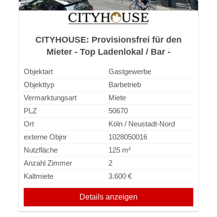
CITYHOUSE: Provisionsfrei für den
Mieter - Top Ladenlokal / Bar -
Friesenstraße Köln!
Objektart
Gastgewerbe
Objekttyp
Barbetrieb
Vermarktungsart
Miete
PLZ
50670
Ort
Köln / Neustadt-Nord
externe Objnr
1028050016
Nutzfläche
125 m²
Anzahl Zimmer
2
Kaltmiete
3.600 €
Details anzeigen