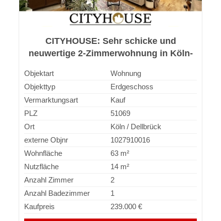
CITYHOUSE: Sehr schicke und
neuwertige 2-Zimmerwohnung in Köln-
Dellbrück! Bezugsfrei ab 01.09.2026!
Objektart
Wohnung
Objekttyp
Erdgeschoss
Vermarktungsart
Kauf
PLZ
51069
Ort
Köln / Dellbrück
externe Objnr
1027910016
Wohnfläche
63 m²
Nutzfläche
14 m²
Anzahl Zimmer
2
Anzahl Badezimmer
1
Kaufpreis
239.000 €