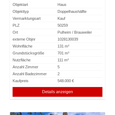
Kamin, Garage und Stellplatz
Objektart
Haus
Objekttyp
Doppelhaushälfte
Vermarktungsart
Kauf
PLZ
50259
Ort
Pulheim / Brauweiler
externe Objnr
1028130039
Wohnfläche
131 m²
Grundstücksgröße
701 m²
Nutzfläche
111 m²
Anzahl Zimmer
5
Anzahl Badezimmer
2
Kaufpreis
548.000 €
Details anzeigen