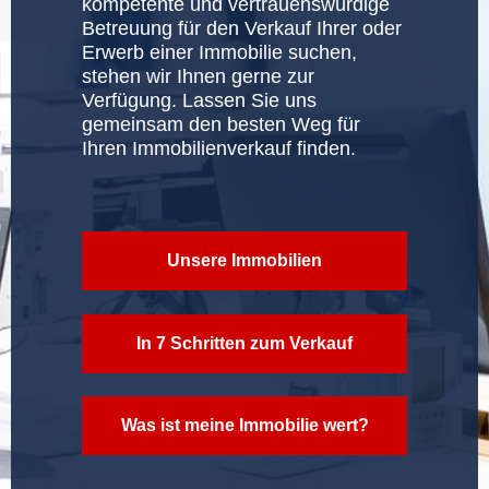
m
kompetente und vertrauenswürdige
p
s
n
n
Betreuung für den Verkauf Ihrer oder
e
e
IMPRESSUM
u
REFERENZEN
m
IMMOBILIENVERKAUF KÖLN
Erwerb einer Immobilie suchen,
ALLE IMMOBILIEN AUF EINEN BLICK
n
e
n
stehen wir Ihnen gerne zur
e
u
SO FINDEN SIE UNS
m
UNSERE KOOPERATION MIT DER BBBANK
Verfügung. Lassen Sie uns
VERMIETUNG
n
STADTTEILINFOS
I
gemeinsam den besten Weg für
e
u
Ihren Immobilienverkauf finden.
DATENSCHUTZ
KARRIERE
n
FINANZIERUNG
m
u
IMMOBILIENSUCHSERVICE
m
Unsere Immobilien
GUTER MAKLER IN KÖLN
o
FEHLER BEIM IMMOBILIENVERKAUF
b
In 7 Schritten zum Verkauf
VERTRIEB FÜR BAUTRÄGER
i
Was ist meine Immobilie wert?
l