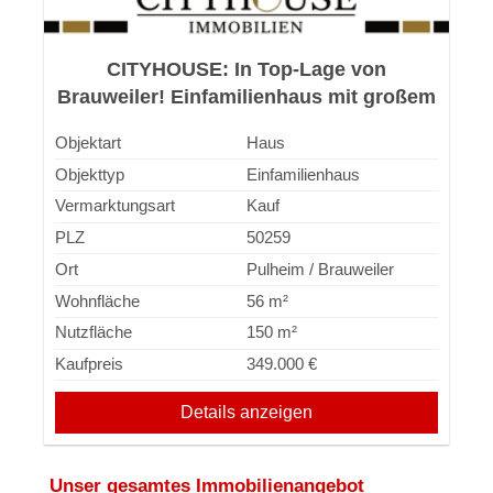
CITYHOUSE: In Top-Lage von
Brauweiler! Einfamilienhaus mit großem
Grundstück und viel Potenzial!
Objektart
Haus
Objekttyp
Einfamilienhaus
Vermarktungsart
Kauf
PLZ
50259
Ort
Pulheim / Brauweiler
Wohnfläche
56 m²
Nutzfläche
150 m²
Kaufpreis
349.000 €
Details anzeigen
Unser gesamtes Immobilienangebot