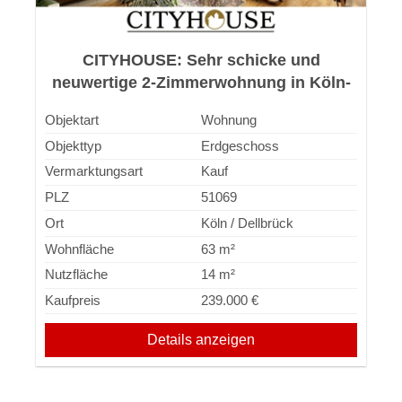
CITYHOUSE: Sehr schicke und
neuwertige 2-Zimmerwohnung in Köln-
Dellbrück! Bezugsfrei ab 01.09.2026!
Objektart
Wohnung
Objekttyp
Erdgeschoss
Vermarktungsart
Kauf
PLZ
51069
Ort
Köln / Dellbrück
Wohnfläche
63 m²
Nutzfläche
14 m²
Kaufpreis
239.000 €
Details anzeigen