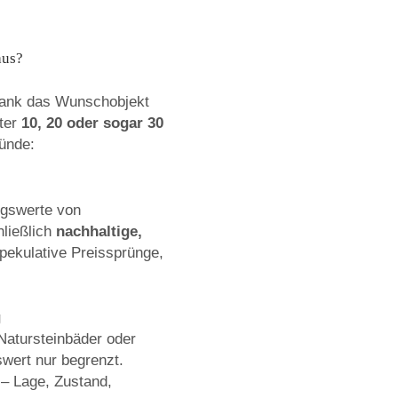
aus?
 Bank das Wunschobjekt
nter
10, 20 oder sogar 30
ünde:
ngswerte von
ließlich
nachhaltige,
pekulative Preissprünge,
g
Natursteinbäder oder
wert nur begrenzt.
– Lage, Zustand,