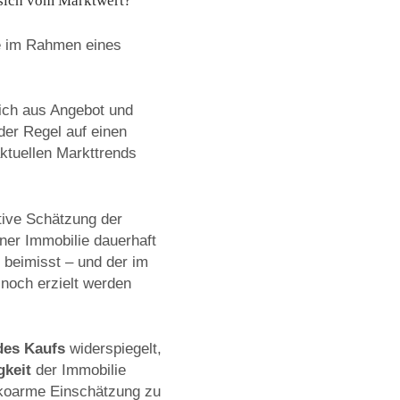
 sich vom Marktwert?
ie im Rahmen eines
sich aus Angebot und
der Regel auf einen
aktuellen Markttrends
tive Schätzung der
iner Immobilie dauerhaft
beimisst – und der im
 noch erzielt werden
des Kaufs
widerspiegelt,
gkeit
der Immobilie
isikoarme Einschätzung zu