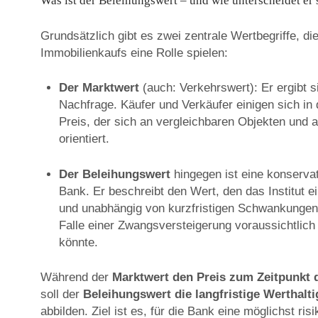
Was ist der Beleihungswert – und wie unterscheidet er
I
Grundsätzlich gibt es zwei zentrale Wertbegriffe, d
Immobilienkaufs eine Rolle spielen:
m
Der Marktwert
(auch: Verkehrswert): Er ergibt 
Nachfrage. Käufer und Verkäufer einigen sich in 
Preis, der sich an vergleichbaren Objekten und 
m
orientiert.
Der Beleihungswert
hingegen ist eine konserva
Bank. Er beschreibt den Wert, den das Institut e
o
und unabhängig von kurzfristigen Schwankungen 
Falle einer Zwangsversteigerung voraussichtlich
könnte.
b
Während der
Marktwert den Preis zum Zeitpunkt 
soll der
Beleihungswert die langfristige Werthalti
abbilden. Ziel ist es, für die Bank eine möglichst r