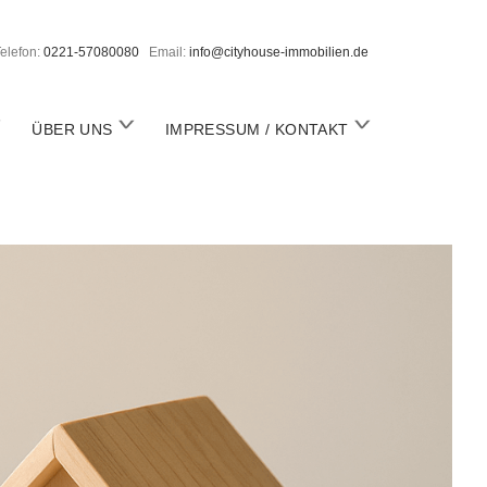
elefon:
0221-57080080
Email:
info@cityhouse-immobilien.de
o
o
ÜBER UNS
IMPRESSUM / KONTAKT
p
p
e
e
n
n
m
m
m
e
e
n
n
u
u