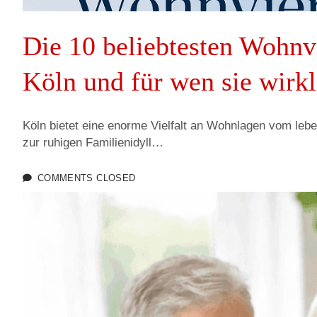
I
Die 10 beliebtesten Wohnvi
m
Köln und für wen sie wirkl
Köln bietet eine enorme Vielfalt an Wohnlagen vom lebe
m
zur ruhigen Familienidyll…
COMMENTS CLOSED
o
b