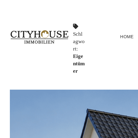
C
Schl
HOME
agwo
rt:
i
Eige
ntüm
er
t
y