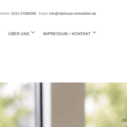
elefon:
0221-57080080
Email:
info@cityhouse-immobilien.de
o
o
ÜBER UNS
IMPRESSUM / KONTAKT
p
p
e
e
n
n
m
m
m
e
e
n
n
u
u