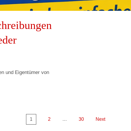
chreibungen
eder
en und Eigentümer von
1
2
…
30
Next