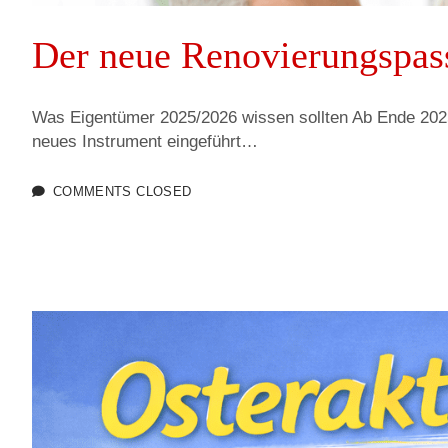
i
Der neue Renovierungspas
l
Was Eigentümer 2025/2026 wissen sollten Ab Ende 2025
neues Instrument eingeführt…
i
COMMENTS CLOSED
e
n