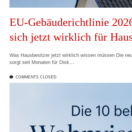
h
EU-Gebäuderichtlinie 2026
o
sich jetzt wirklich für Hau
u
Was Hausbesitzer jetzt wirklich wissen müssen Die ne
sorgt seit Monaten für Disk…
COMMENTS CLOSED
s
e