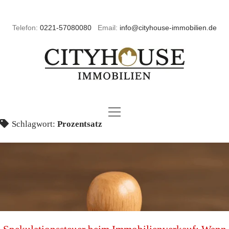
Telefon:
0221-57080080
Email:
info@cityhouse-immobilien.de
C
i
t
HOME
o
p
Schlagwort:
Prozentsatz
e
y
FAQ
n
m
o
e
h
IMMOBILIENANGEBOT
n
p
u
o
e
EIGENTÜMERSERVICE
IMMOBILIEN ZUR MIETE
o
p
n
o
e
7 SCHRITTE ZUM ERFOLGREICHEN IMMOBILIENVERKA
ÜBER UNS
IMMOBILIEN ZUM KAUF
u
m
p
n
o
e
e
IMPRESSUM / KONTAKT
NEWS
WERTERMITTLUNG IMMOBILIE KÖLN