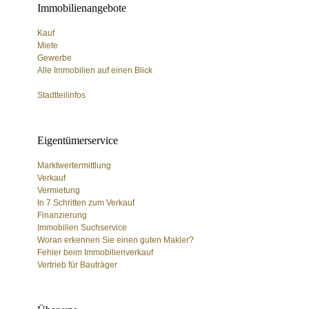
i
Immobilienangebote
Kauf
e
Miete
Gewerbe
Alle Immobilien auf einen Blick
n
Stadtteilinfos
Eigentümerservice
Marktwertermittlung
Verkauf
Vermietung
In 7 Schritten zum Verkauf
Finanzierung
Immobilien Suchservice
Woran erkennen Sie einen guten Makler?
Fehler beim Immobilienverkauf
Vertrieb für Bauträger